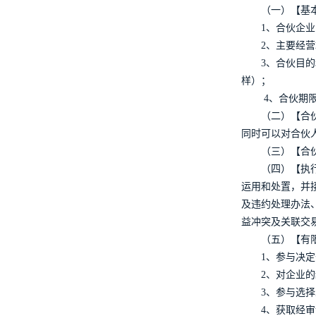
（一）【基
1、合伙企业
2、主要经
3、合伙目的
样）；
4、合伙期
（二）【合
同时可以对合伙
（三）【合
（四）【执
运用和处置，并
及违约处理办法
益冲突及关联交
（五）【有
1、参与决
2、对企业
3、参与选
4、获取经