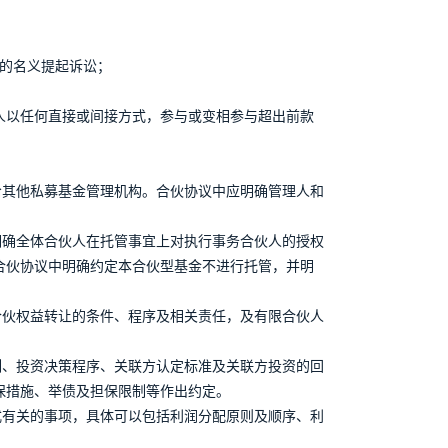
己的名义提起诉讼；
人以任何直接或间接方式，参与或变相参与超出前款
。
给其他私募基金管理机构。合伙协议中应明确管理人和
明确全体合伙人在托管事宜上对执行事务合伙人的授权
合伙协议中明确约定本合伙型基金不进行托管，并明
合伙权益转让的条件、程序及相关责任，及有限合伙人
制、投资决策程序、关联方认定标准及关联方投资的回
保措施、举债及担保限制等作出约定。
式有关的事项，具体可以包括利润分配原则及顺序、利