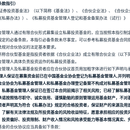
条款指引）
证券投资基金法》（以下简称《基金法》）、《合伙企业法》、《合伙企
《私募办法》）、《私募投资基金管理人登记和基金备案办法（试行）》
金管理人通过有限合伙形式募集设立私募投资基金的，应当按照本指引制定
规定的必备条款，本指引必备条款未尽事宜，可以参考私募投资基金合同
法规对合伙协议的法定基本要求。
所称合伙型基金是指投资者依据《合伙企业法》成立有限合伙企业（以下简
金管理人具体负责投资运作的私募投资基金。
金管理人及私募基金投资者应在合伙协议首页用加粗字体进行如下声明与
理人保证在募集资金前已在中国基金业协会登记为私募基金管理人,并列
金业协会为私募基金管理人和私募基金办理登记备案不构成对私募基金管
。私募基金管理人保证已在签订本合同前揭示了相关风险；已经了解私募
承诺按照恪尽职守、诚实信用、谨慎勤勉的原则管理运用基金财产，不对
资者声明其为符合《私募办法》规定的合格投资者，保证财产的来源及用
，了解有关法律法规及所投资基金的风险收益特征，愿意承担相应的投资
、投资偏好、投资限制、财产收入情况和风险承受能力等基本情况真实、
基金的合伙协议应当具备如下条款：