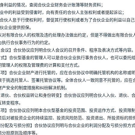
自身利益的情况，查阅合伙企业财务会计账簿等财务资料；
企业中的利益受到侵害时，向有责任的合伙人主张权利或者提起诉讼；
务合伙人怠于行使权利时，督促其行使权利或者为了合伙企业的利益以自
合伙企业提供担保。
以对有限合伙人的权限及违约处理办法做出约定，但是不得做出有限合伙
为执行合伙事务行为的约定。
伙人会议】合伙协议应列明合伙人会议的召开条件、程序及表决方式等内容
理方式】合伙型基金的管理人可以是合伙企业执行事务合伙人，也可以委托
明管理人的权限及管理费的计算和支付方式。
管事项】合伙企业财产进行托管的，应在合伙协议中明确托管机构的名称或
限于挑选托管人、签署托管协议等。全体合伙人一致同意不托管的，应在
财产安全的制度措施和纠纷解决机制。
伙、退伙、合伙权益转让和身份转变】合伙协议应列明合伙人入伙、退伙、
互转变程序。
资事项】合伙协议应列明本合伙型基金的投资范围、投资运作方式、投资限
资后对被投资企业的持续监控、投资风险防范、投资退出、所投资标的担
利润分配及亏损分担】合伙协议应列明与合伙企业的利润分配及亏损分担方
损分担原则及顺序等。