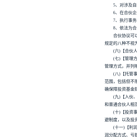
5、对涉及
6、在合伙
7、执行事
8、依法为
合伙协议可
规定的八种不视
(六)【合
(七)【管
管理方式，并列
(八)【托
范围，包括但不
确保障投资基金
(九)【入
和普通合伙人相
(十)【投
避制度，以及投
(十一)【
润分配方式、亏