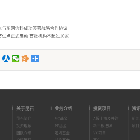
本与车网信科成功签署战略合作协议
试点正式启动 首批机构不超过10家
关于昆石
业务介绍
投资项目
资
昆石简介
VC基金
A股上市及并购
新闻
投资理念
PE基金
新三板挂牌
项目
团队介绍
定增基金
VC项目